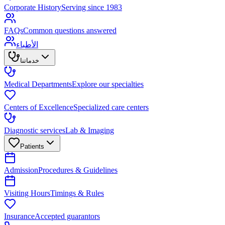
Corporate History
Serving since 1983
FAQs
Common questions answered
الأطباء
خدماتنا
Medical Departments
Explore our specialties
Centers of Excellence
Specialized care centers
Diagnostic services
Lab & Imaging
Patients
Admission
Procedures & Guidelines
Visiting Hours
Timings & Rules
Insurance
Accepted guarantors