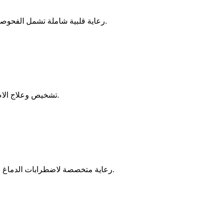
رعاية قلبية شاملة تشمل الفحوصات التشخيصية والإجراءات التدخلية والإدارة المستمرة لأمراض القلب.
تشخيص وعلاج الاضطرابات التي تؤثر على الجهاز الهضمي، بما في ذلك إجراءات التنظير.
رعاية متخصصة لاضطرابات الدماغ والحبل الشوكي والجهاز العصبي بما في ذلك السكتة الدماغية والصرع.