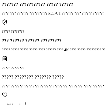
??????? ??????????? ????? ??????
???? ???? ??????? ??????????? PET/CT ??????? ???? ?????? ??????? 
????? ????????
??? ?????? ?????? ?????????
????? ????? ????? ????? ???? ?????? ???? 4K ???? ????? ????????? ??
????? ????????
????? ???????? ??????? ?????
????? ??????? ????? ???? ??????? ????????? ??? ????? ????? ??????? 