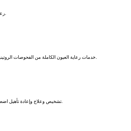
رعاية صحية شاملة للرضع والأطفال والمراهقين مع رعاية عائلية رحيمة.
خدمات رعاية العيون الكاملة من الفحوصات الروتينية إلى الإجراءات الجراحية المتقدمة بما في ذلك جراحة الساد والليزك.
تشخيص وعلاج وإعادة تأهيل اضطرابات وإصابات الجهاز العضلي الهيكلي بما في ذلك استبدال المفاصل.