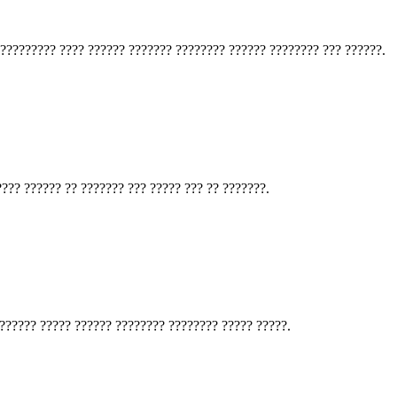
????????? ???? ?????? ??????? ???????? ?????? ???????? ??? ??????.
??? ?????? ?? ??????? ??? ????? ??? ?? ???????.
?????? ????? ?????? ???????? ???????? ????? ?????.