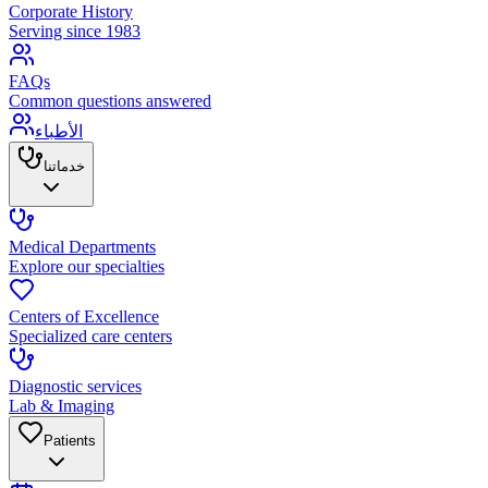
Corporate History
Serving since 1983
FAQs
Common questions answered
الأطباء
خدماتنا
Medical Departments
Explore our specialties
Centers of Excellence
Specialized care centers
Diagnostic services
Lab & Imaging
Patients