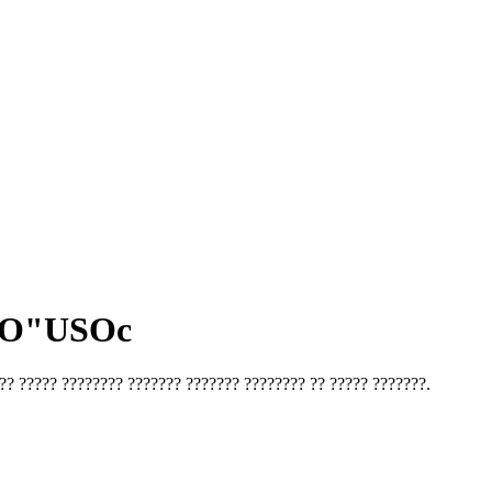
O"USOc
?? ????? ???????? ??????? ??????? ???????? ?? ????? ???????.