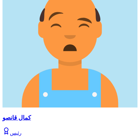
كمال قانصو
رئيس