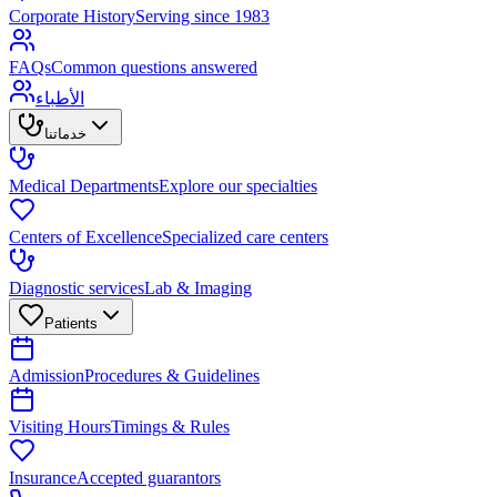
Corporate History
Serving since 1983
FAQs
Common questions answered
الأطباء
خدماتنا
Medical Departments
Explore our specialties
Centers of Excellence
Specialized care centers
Diagnostic services
Lab & Imaging
Patients
Admission
Procedures & Guidelines
Visiting Hours
Timings & Rules
Insurance
Accepted guarantors