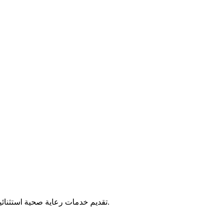
تقديم خدمات رعاية صحية استثنائية لأكثر من 40 عاماً. نحن ملتزمون بتقديم أفضل رعاية طبية لمجتمعنا.