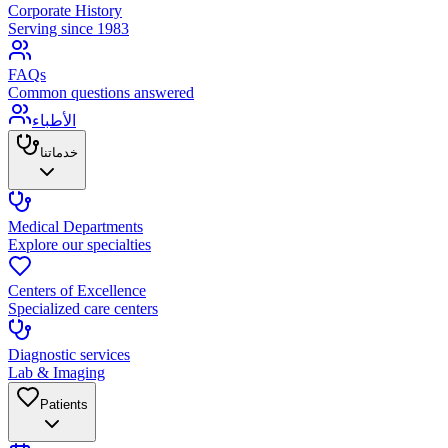
Corporate History
Serving since 1983
FAQs
Common questions answered
الأطباء
خدماتنا
Medical Departments
Explore our specialties
Centers of Excellence
Specialized care centers
Diagnostic services
Lab & Imaging
Patients