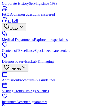
Corporate History
Serving since 1983
FAQs
Common questions answered
الأطباء
خدماتنا
Medical Departments
Explore our specialties
Centers of Excellence
Specialized care centers
Diagnostic services
Lab & Imaging
Patients
Admission
Procedures & Guidelines
Visiting Hours
Timings & Rules
Insurance
Accepted guarantors